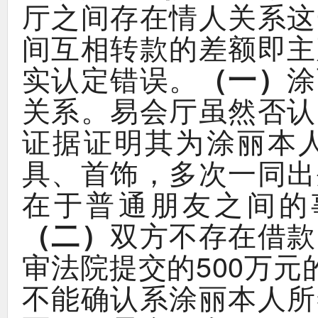
厅之间存在情人关系这
间互相转款的差额即主
。
（
）
实认定错误
一
涂
。
关系
易会厅虽然否认
证据证明其为涂丽本
、
，
具
首饰
多次一同出
在于普通朋友之间的
（
）
二
双方不存在借款
500
审法院提交的
万元
不能确认系涂丽本人所