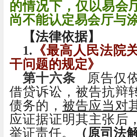
的情况下
，
仅以易会
尚不能认定易会厅与
【
法律依据
】
1.
《
最高人民法院
干问题的规定
》
第十六条
原告仅
借贷诉讼
，
被告抗辩
债务的
，
被告应当对
应证据证明其主张后
举证责任
。
（
原司法