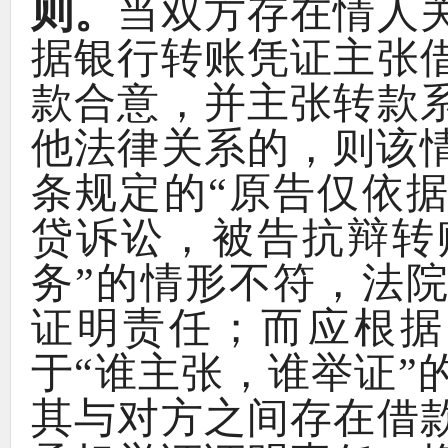
则
。
当双方存在情人
据银行转账凭证主张
款合意
，
并主张转款
他法律关系的
，
则该
条规定的
“
原告仅依
贷诉讼
，
被告抗辩转
务
”
的情形不符
，
法
证明责任
；
而应根据
于
“
谁主张
，
谁举证
”
其与对方之间存在借