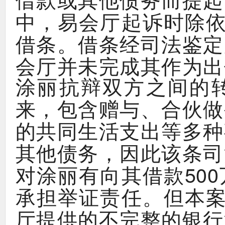
借款或其他债务而提起
，
中
易会厅起诉时除
。
借条
借条经司法鉴定
会厅并未完成其作为出
涂丽抗辩双方之间的
，
、
来
包含赠与
合伙做
的共同生活支出等多种
，
其他债务
因此该条司
500
对涂丽有向其借款
。
承担举证责任
但本
厅提供的不完整的银行