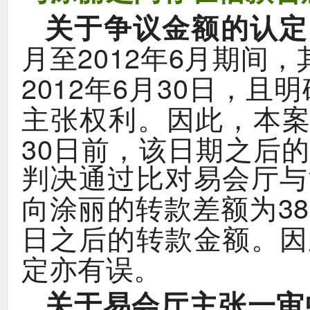
关于争议金额的认定
2012
6
，
月至
年
月期间
2012
6
30
，
年
月
日
且明
。
，
主张权利
因此
本
30
，
日前
该日期之后
判决通过比对易会厅与
38
向涂丽的转款差额为
。
日之后的转款金额
因
。
定亦有误
关于易会厅主张一审