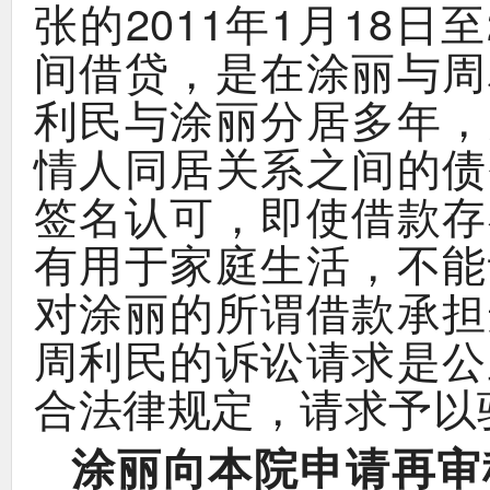
2011
1
18
张的
年
月
日至
，
间借贷
是在涂丽与周
，
利民与涂丽分居多年
情人同居关系之间的债
，
签名认可
即使借款存
，
有用于家庭生活
不能
对涂丽的所谓借款承担
周利民的诉讼请求是公
，
合法律规定
请求予以
涂丽向本院申请再审