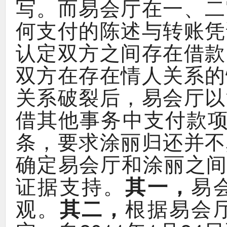
。
、
写
而易会厅在一
二
何支付的陈述与转账凭
认定双方之间存在借款
双方在存在情人关系的
，
关系破裂后
易会厅以
借其他事务中支付款
，
条
要求涂丽归还并不
确定易会厅和涂丽之
。
，
证据支持
其一
易
。
，
观
其二
根据易会