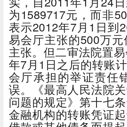
，
2011
1
24
实
自
年
月
日
1589717
，
5
为
元
而非
2012
7
1
2
表示
年
月
日到
500
易会厅主张的
万元
。
主张
但二审法院置易
7
1
年
月
日之后的转账
会厅承担的举证责任
。《
误
最高人民法院关
》
问题的规定
第十七条
金融机构的转账凭证起