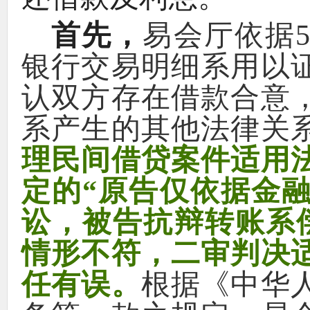
首先
，
易会厅依据
银行交易明细系用以
认双方存在借款合意
系产生的其他法律关
理民间借贷案件适用
定的
“
原告仅依据金
讼
，
被告抗辩转账系
情形不符
，
二审判决
任有误
。
根据
《
中华