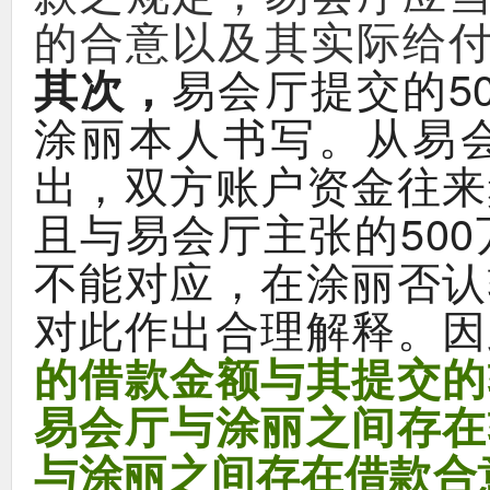
的合意以及其实际给
，
5
其次
易会厅提交的
。
涂丽本人书写
从易
，
出
双方账户资金往来
500
且与易会厅主张的
，
不能对应
在涂丽否认
。
对此作出合理解释
因
的借款金额与其提交的
易会厅与涂丽之间存在
与涂丽之间存在借款合