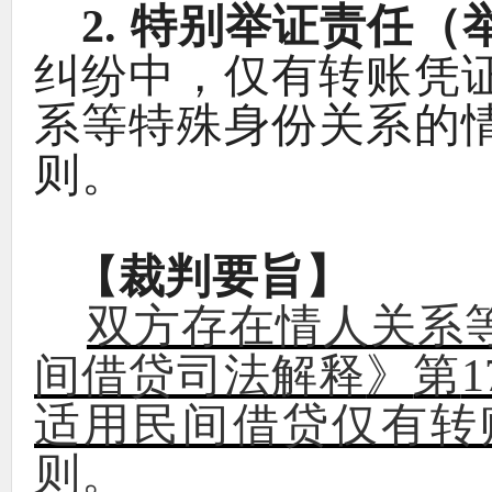
2.
特别举证责任
（
纠纷中
，
仅有转账凭
系等特殊身份关系的
则
。
【
裁判要旨
】
双方存在情人关系
间借贷司法解释
》
第
1
适用民间借贷仅有转
则
。