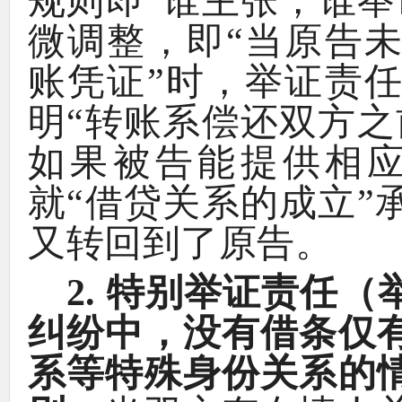
规则即
“
谁主张
，
谁举
微调整
，
即
“
当原告
账凭证
”
时
，
举证责
明
“
转账系偿还双方之
如果被告能提供相
就
“
借贷关系的成立
”
又转回到了原告
。
2.
特别举证责任
（
纠纷中
，
没有借条仅
系等特殊身份关系的