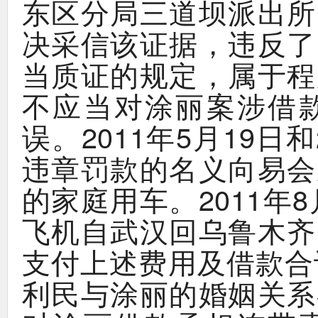
东区分局三道坝派出所
，
决采信该证据
违反了
，
当质证的规定
属于程
不应当对涂丽案涉借
。2011
5
19
误
年
月
日和
违章罚款的名义向易会
。2011
8
的家庭用车
年
飞机自武汉回乌鲁木齐
支付上述费用及借款合
利民与涂丽的婚姻关系