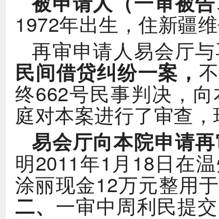
（
被申请人
一审被告
1972
，
年出生
住新疆维
再审申请人易会厅与
，
民间借贷纠纷一案
662
，
终
号民事判决
向
，
庭对本案进行了审查
易会厅向本院申请再
2011
1
18
明
年
月
日在温
12
涂丽现金
万元整用于
、
二
一审中周利民提交