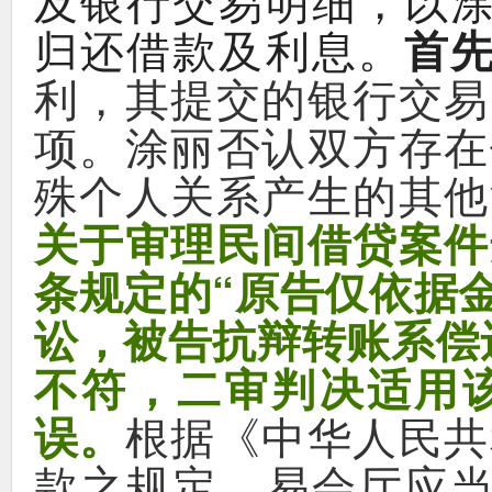
，
及银行交易明细
以
。
归还借款及利息
首
，
利
其提交的银行交易
。
项
涂丽否认双方存在
殊个人关系产生的其他
关于审理民间借贷案件
“
条规定的
原告仅依据
，
讼
被告抗辩转账系偿
，
不符
二审判决适用
。
《
误
根据
中华人民共
，
款之规定
易会厅应