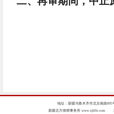
、
，
二
再审期间
中止
地址：新疆乌鲁木齐市北京南路895号豪威
新疆北方律师事务所 www.xjbfls.com