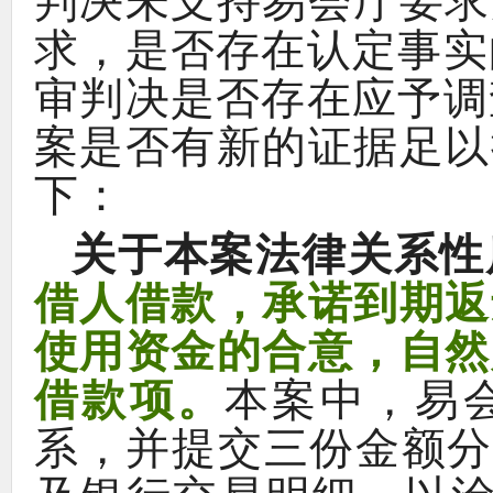
判决未支持易会厅要求
，
求
是否存在认定事实
审判决是否存在应予调
案是否有新的证据足以
：
下
关于本案法律关系性
，
借人借款
承诺到期返
，
使用资金的合意
自然
。
，
借款项
本案中
易
，
系
并提交三份金额